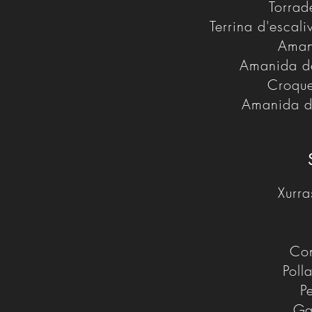
Torrad
Terrina d'escal
Aman
Amanida d
Croque
Amanida de
Xurra
Con
Poll
P
Ga