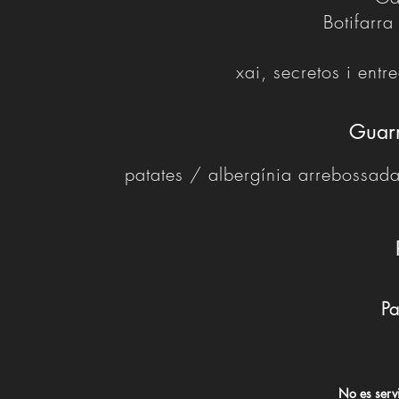
Botifarra
xai, secretos i ent
Guarn
patates / albergínia arrebossada
Pa
No es serv