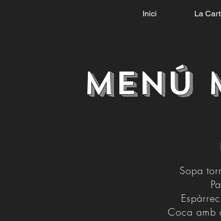
Inici
La Car
Menú 
Sopa torr
Pa
Espàrrec
Coca amb a